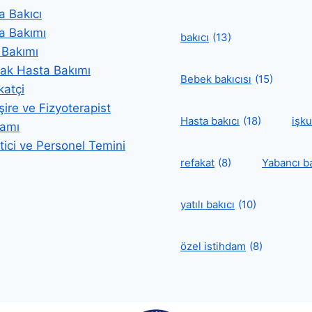
a Bakıcı
a Bakımı
bakıcı
(13)
 Bakımı
lak Hasta Bakımı
Bebek bakıcısı
(15)
katçi
ire ve Fizyoterapist
Hasta bakıcı
(18)
işku
damı
ici ve Personel Temini
refakat
(8)
Yabancı ba
yatılı bakıcı
(10)
özel istihdam
(8)