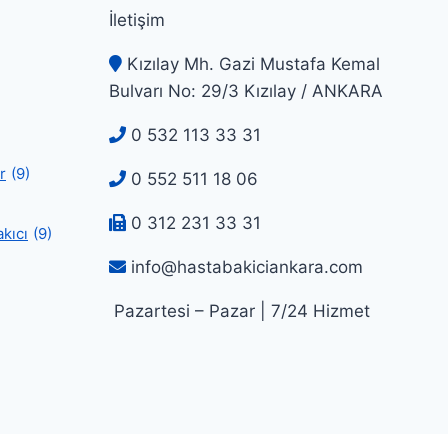
İletişim
Kızılay Mh. Gazi Mustafa Kemal
Bulvarı No: 29/3 Kızılay / ANKARA
0 532 113 33 31
r
(9)
0 552 511 18 06
0 312 231 33 31
kıcı
(9)
info@hastabakiciankara.com
Pazartesi – Pazar | 7/24 Hizmet