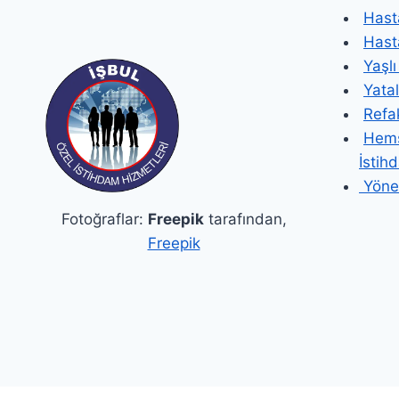
Hast
Hast
Yaşlı
Yata
Refa
Hemş
İstih
Yönet
Fotoğraflar:
Freepik
tarafından,
Freepik