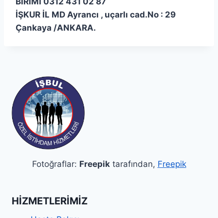
BİRİMİ 0312 431 02 87
İŞKUR İL MD Ayrancı , uçarlı cad.No : 29
Çankaya /ANKARA.
Fotoğraflar:
Freepik
tarafından,
Freepik
HIZMETLERIMIZ