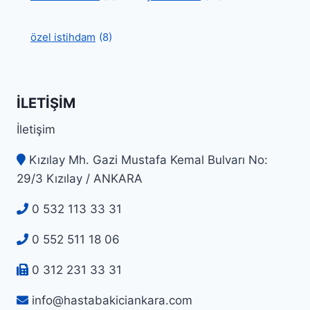
özel istihdam
(8)
İLETIŞIM
İletişim
Kızılay Mh. Gazi Mustafa Kemal Bulvarı No:
29/3 Kızılay / ANKARA
0 532 113 33 31
0 552 511 18 06
0 312 231 33 31
info@hastabakiciankara.com